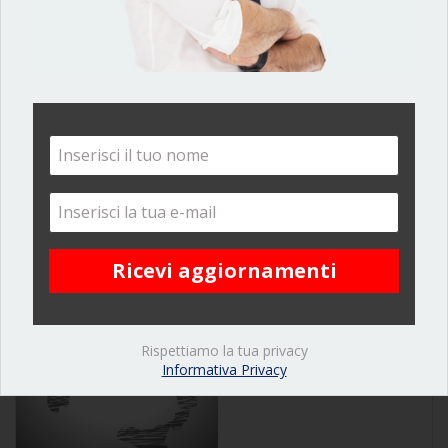
Gli ultimi dati dell’Ossevatorio del mercato immobiliare italiano,
elaborati negli scorsi giorni e relativi alla fine del primo semestre
2019, dimostrano che i prezzi degli appartamenti a Bergamo
oscillano mediamente tra i 1.100 e i 3.500 euro a metro quadro,
con un prezzo mediano per casa in buono stato conservativo
[…]
Leggi tutto
Rispettiamo la tua privacy
Informativa Privacy