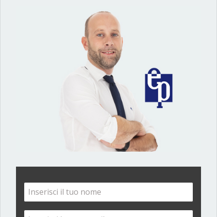
23
Bilocale
BAGNATICA
€ 750
2
E
EP 151,29| Bilocale | 60 m
| 2 locali
DETTAGLI
Recensioni dei clienti
LEGGI TUTTE LE RECENSIONI