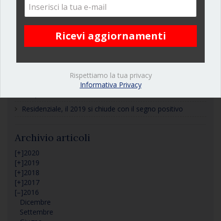
Osservatorio del Mercato Immobiliare: ecco gli ultimi dati
sullo stock nazionale e provinciale
Mercato immobiliare Bergamo, compravendite e
quotazioni in città e provincia
Decreto Rilancio, via libera al Superbonus 110%: ecco
come funziona
Rispettiamo la tua privacy
Mutui casa, un commento sull’evoluzione dello scenario
Informativa Privacy
in tempi di coronavirus
Residenziale, il 2019 si chiude con il segno positivo
Archivio articoli
[+]
2020
[+]
2019
[+]
2018
[+]
2017
[–]
2016
Dicembre
Settembre