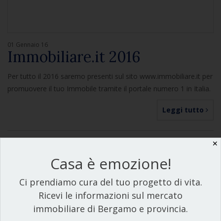
01 Gennaio 16
Immobiliare.it 2016
Per tutto il 2016 saremo presenti sul sito www.immobiliare.it per
promuovere il tuo Immobile tramite il portale numero 1 in Italia.
Leggi tutto
✕
Casa è emozione!
Ci prendiamo cura del tuo progetto di vita.
Resta aggiornato
Ricevi le informazioni sul mercato
immobiliare di Bergamo e provincia.
Ricevi un alert quando pubblicherò qualche novità