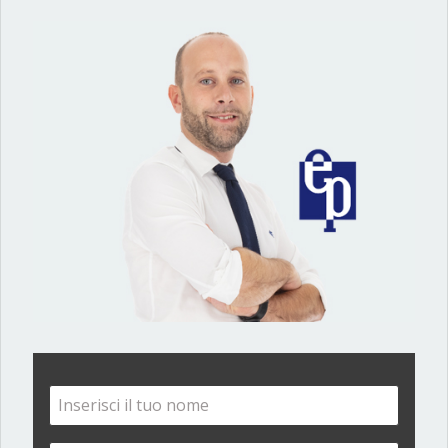
Rispettiamo la tua privacy
Informativa Privacy
Categorie
Mercato Immobiliare
Mutui Casa
News
Press
Report e Analisi
Articoli recenti