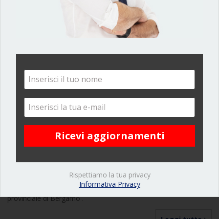
10 Gennaio 18
Eco Di Bergamo
Rispettiamo la tua privacy
Informativa Privacy
Uscita in Prima pagina dell’ ECO DI BERGAMO, quotidiano
provinciale di Bergamo .