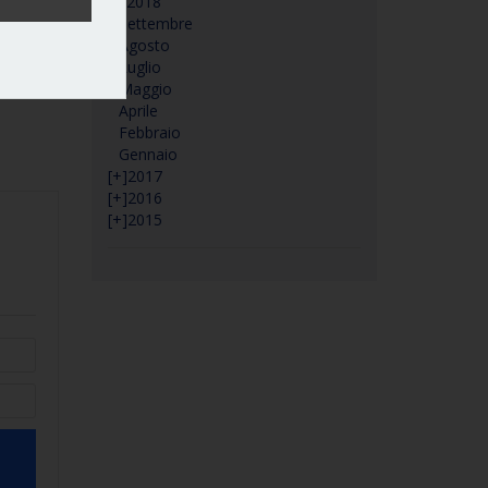
[–]
2018
Settembre
Agosto
Luglio
Maggio
Aprile
Febbraio
Gennaio
[+]
2017
[+]
2016
[+]
2015