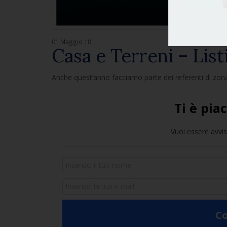
01 Maggio 18
Casa e Terreni – Lis
Anche quest’anno facciamo parte dei referenti di zona 
Ti è pia
Vuoi essere avvi