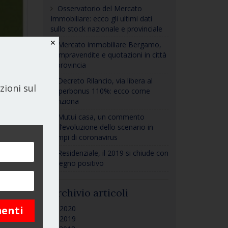
Osservatorio del Mercato
Immobiliare: ecco gli ultimi dati
sullo stock nazionale e provinciale
✕
Mercato immobiliare Bergamo,
compravendite e quotazioni in città
e provincia
Decreto Rilancio, via libera al
zioni sul
Superbonus 110%: ecco come
funziona
Mutui casa, un commento
sull’evoluzione dello scenario in
tempi di coronavirus
Residenziale, il 2019 si chiude con
il segno positivo
Archivio articoli
[+]
2020
[+]
2019