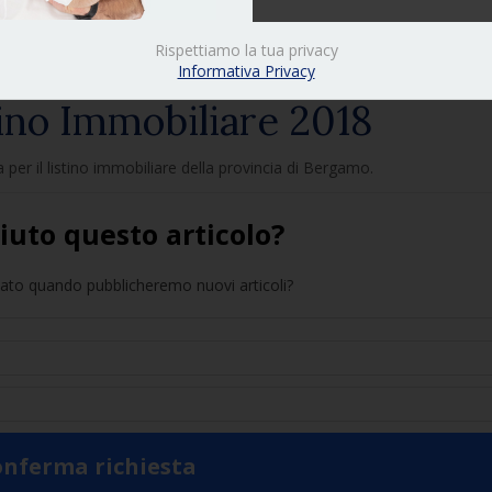
Rispettiamo la tua privacy
Informativa Privacy
tino Immobiliare 2018
per il listino immobiliare della provincia di Bergamo.
ciuto questo articolo?
sato quando pubblicheremo nuovi articoli?