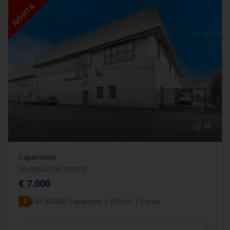
NOVITÀ
46
Capannone
GRUMELLO DEL MONTE
€ 7.000
2
E
EP 430.86| Capannone | 1000 m
| 5 locali