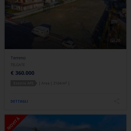
26
Terreno
TELGATE
€ 360.000
2
Esente APE
| Area | 2164 m
|
DETTAGLI
NOVITÀ