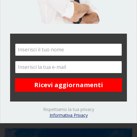
17
Terreno
BAGNATICA
€ 175.000
2
Esente APE
| Area | 980 m
|
Rispettiamo la tua privacy
DETTAGLI
Informativa Privacy