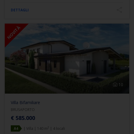
DETTAGLI
NOVITÀ
10
Villa Bifamiliare
BRUSAPORTO
€ 585.000
2
A4
| Villa | 140 m
| 4 locali