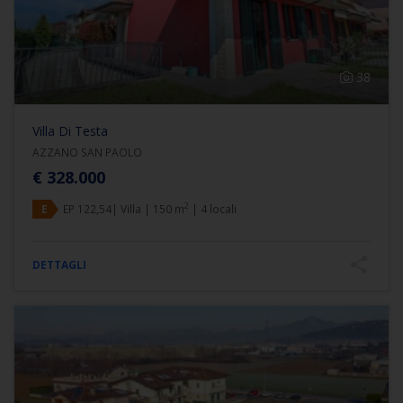
38
Villa Di Testa
AZZANO SAN PAOLO
€ 328.000
2
E
EP 122,54| Villa | 150 m
| 4 locali
DETTAGLI