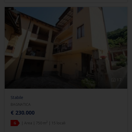
17
Stabile
BAGNATICA
€ 230.000
2
G
| Area | 750 m
| 15 locali