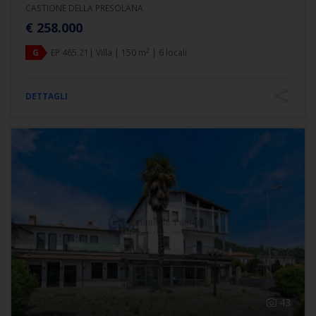
CASTIONE DELLA PRESOLANA
€ 258.000
2
G
EP 465.21| Villa | 150 m
| 6 locali
DETTAGLI
43