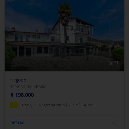
21
Negozio
TRESCORE BALNEARIO
€ 198.000
2
C
EP 557,17| Negozio/Ufficio | 235 m
| 4 locali
DETTAGLI