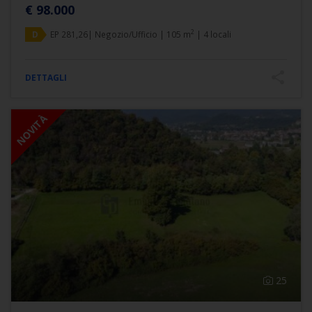
€ 98.000
2
D
EP 281,26| Negozio/Ufficio | 105 m
| 4 locali
DETTAGLI
NOVITÀ
25