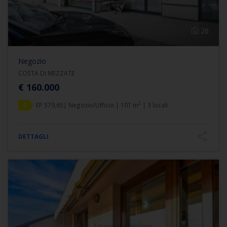
26
Negozio
COSTA DI MEZZATE
€ 160.000
2
C
EP 579,65| Negozio/Ufficio | 107 m
| 3 locali
DETTAGLI