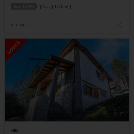
2
Esente APE
| Area | 1536 m
|
DETTAGLI
NOVITÀ
57
Villa