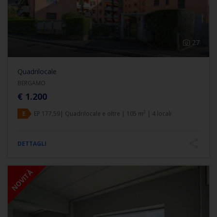
27
Quadrilocale
BERGAMO
€ 1.200
2
E
EP 177,59| Quadrilocale e oltre | 105 m
| 4 locali
DETTAGLI
NOVITÀ