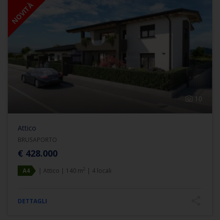
NOVITÀ
10
Attico
BRUSAPORTO
€ 428.000
2
A4
| Attico | 140 m
| 4 locali
DETTAGLI