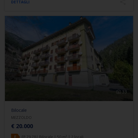
DETTAGLI
33
Bilocale
MEZZOLDO
€ 20.000
2
E
EP 79,78| Bilocale | 50 m
| 2 locali