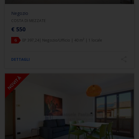
Negozio
COSTA DI MEZZATE
€ 550
2
G
EP 397,24| Negozio/Ufficio | 40 m
| 1 locale
DETTAGLI
NOVITÀ