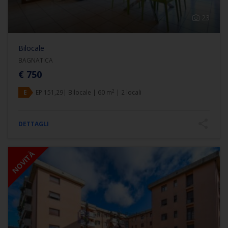
23
Bilocale
BAGNATICA
€ 750
2
E
EP 151,29| Bilocale | 60 m
| 2 locali
DETTAGLI
NOVITÀ