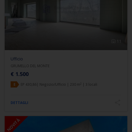
11
Ufficio
GRUMELLO DEL MONTE
€ 1.500
2
E
EP 430,86| Negozio/Ufficio | 230 m
| 3 locali
DETTAGLI
NOVITÀ