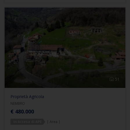
51
Proprietà Agricola
NEMBRO
€ 480.000
In Attesa di APE
| Area |