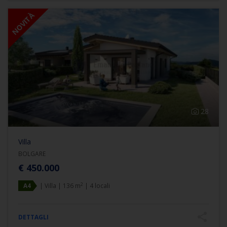
NOVITÀ
28
Villa
BOLGARE
€ 450.000
2
A4
| Villa | 136 m
| 4 locali
DETTAGLI