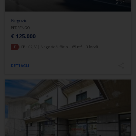
21
Negozio
PEDRENGO
€ 125.000
2
F
EP 102,83| Negozio/Ufficio | 65 m
| 3 locali
DETTAGLI