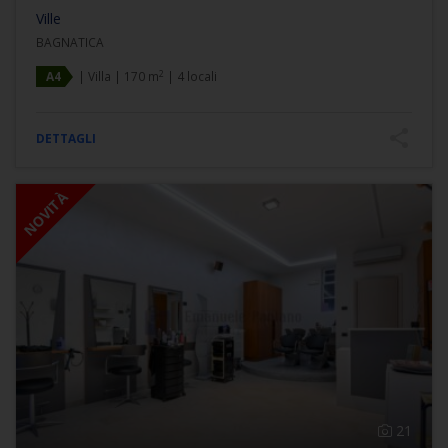
Ville
BAGNATICA
2
A4
| Villa | 170 m
| 4 locali
DETTAGLI
NOVITÀ
21