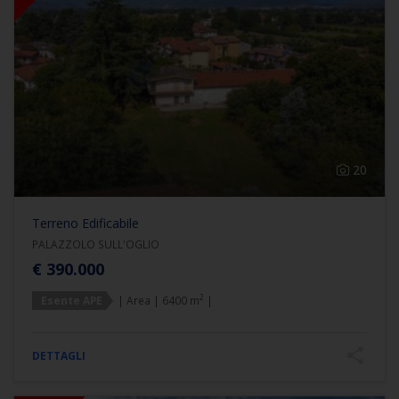
20
Terreno Edificabile
PALAZZOLO SULL'OGLIO
€ 390.000
2
Esente APE
| Area | 6400 m
|
DETTAGLI