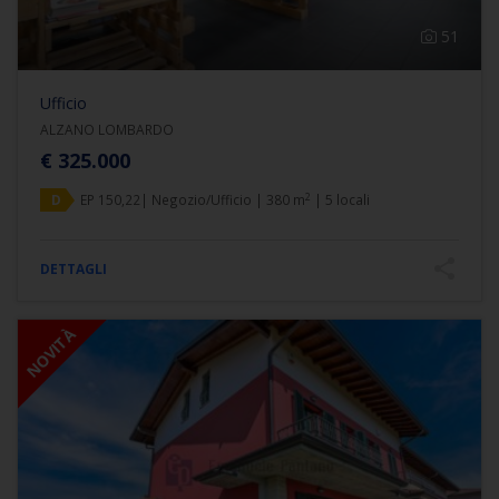
51
Ufficio
ALZANO LOMBARDO
€ 325.000
2
D
EP 150,22| Negozio/Ufficio | 380 m
| 5 locali
DETTAGLI
NOVITÀ