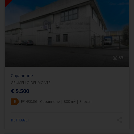
35
Capannone
GRUMELLO DEL MONTE
€ 5.500
2
E
EP 430.86| Capannone | 800 m
| 3 locali
DETTAGLI