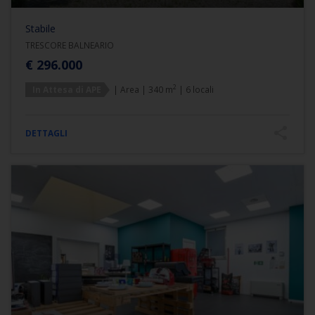
Stabile
TRESCORE BALNEARIO
€ 296.000
2
In Attesa di APE
| Area | 340 m
| 6 locali
DETTAGLI