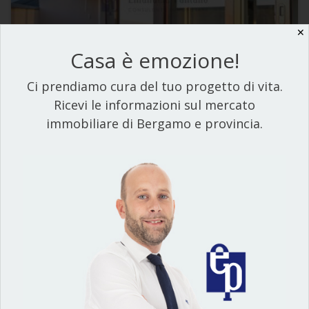
✕
Casa è emozione!
40
Ci prendiamo cura del tuo progetto di vita.
Ricevi le informazioni sul mercato
Trilocale
immobiliare di Bergamo e provincia.
BRUSAPORTO
€ 170.000
2
E
EP 111,72| Trilocale | 87 m
| 3 locali
DETTAGLI