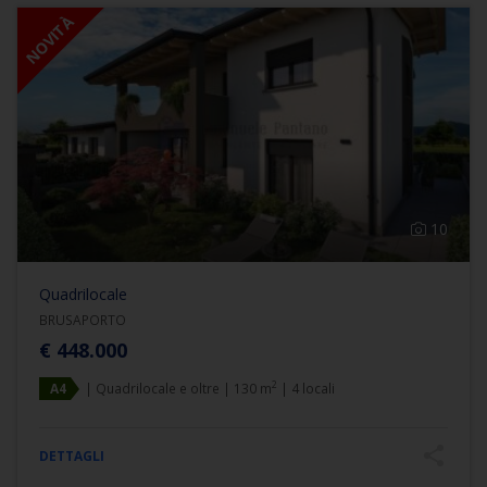
NOVITÀ
10
Quadrilocale
BRUSAPORTO
€ 448.000
2
A4
| Quadrilocale e oltre | 130 m
| 4 locali
DETTAGLI